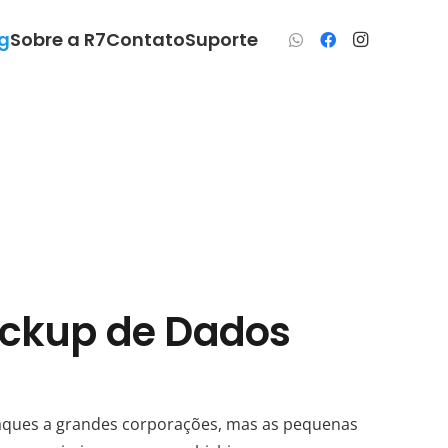
g
Sobre a R7
Contato
Suporte
ackup de Dados
ques a grandes corporações, mas as pequenas