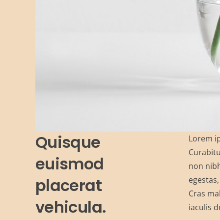
Quisque
Lorem ip
Curabitu
euismod
non nibh
placerat
egestas,
Cras mal
vehicula.
iaculis d