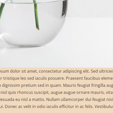
sum dolor sit amet, consectetur adipiscing elit. Sed ultricie
r tristique leo sed iaculis posuere. Praesent faucibus elem
 dignissim pretium sed in quam. Mauris feugiat fringilla a
 nisl quis rhoncus suscipit, augue augue ornare mauris, vitae 
esuada eu nisl a mattis. Nullam ullamcorper dui feugiat nisi 
ui. Donec ac velit in odio iaculis efficitur in ac felis. Vestib