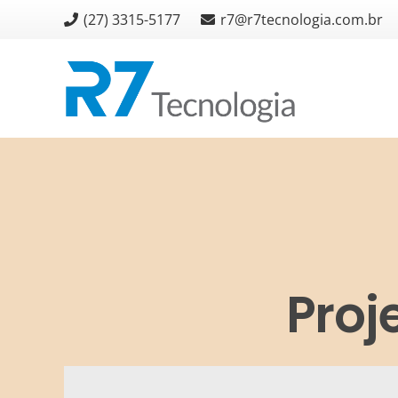
(27) 3315-5177
r7@r7tecnologia.com.br
Proj