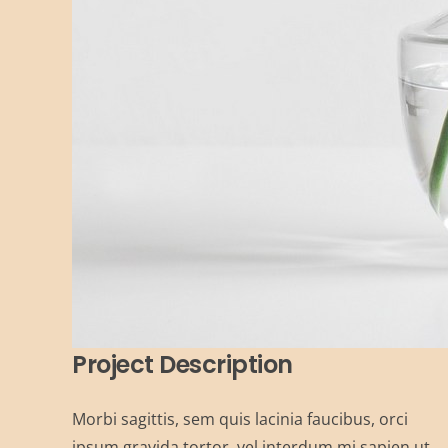
Project Description
Morbi sagittis, sem quis lacinia faucibus, orci
ipsum gravida tortor, vel interdum mi sapien ut